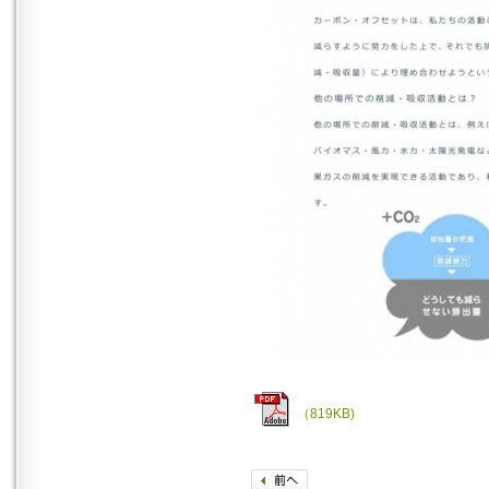
（819KB)