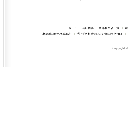
ホーム
会社概要
野菜担当者一覧
果
出荷奨励金支出基準表
委託手数料受領額及び奨励金交付額
Copyright 