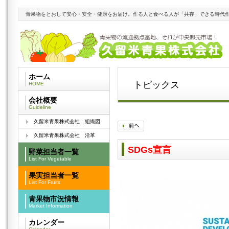
青果物をとおして安心・安全・健康をお届け。作る人と食べる人が「共存」できる時代
ホーム
トピックス
HOME
会社概要
Guideline
久留米青果株式会社 組織図
久留米青果株式会社 沿革
SDGs宣言
野菜担当者一覧
List For Vegetable
果実担当者一覧
List For Fruits
青果物市況情報
Market Information
カレンダー