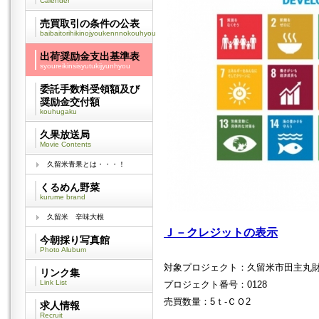
Calender
売買取引の条件の公表
baibaitorihikinojyoukennnokouhyou
出荷奨励金支出基準表
syoureikinsisyutukijyunhyou
委託手数料受領額及び
奨励金交付額
kouhugaku
久果放送局
Movie Contents
久留米青果とは・・・！
くるめん野菜
kurume brand
久留米 辛味大根
Ｊ－クレジットの表示
今朝採り写真館
Photo Alubum
対象プロジェクト：久留米市田主丸
リンク集
Link List
プロジェクト番号：0128
売買数量：5ｔ-ＣＯ2
求人情報
Recruit